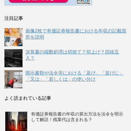
注目記事
画像2枚で有価証券報告書における年収の記載箇
所を説明
決算書の端数処理は切捨て？切上げ？四捨五
入？
開示書類や法令等における「及び」「並びに」
「又は」「若しくは」の使い分け
よく読まれている記事
有価証券報告書の年収の算出方法を法令を明示
して解説！残業代は含まれる？