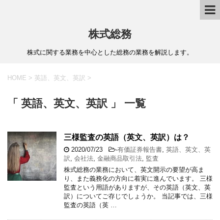
株式総務
株式に関する業務を中心とした総務の業務を解説します。
HOME
>
英語、英文、英訳
>
「 英語、英文、英訳 」 一覧
三様監査の英語（英文、英訳）は？
2020/07/23
-
有価証券報告書
,
英語、英文、英
訳
,
会社法
,
金融商品取引法
,
監査
株式総務の業務において、英文開示の要望が高ま
り、また義務化の方向に着実に進んでいます。 三様
監査という用語がありますが、その英語（英文、英
訳）についてご存じでしょうか。 当記事では、三様
監査の英語（英 …