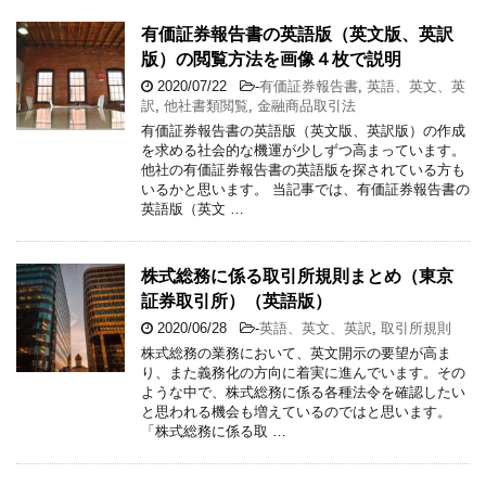
有価証券報告書の英語版（英文版、英訳
版）の閲覧方法を画像４枚で説明
2020/07/22
-
有価証券報告書
,
英語、英文、英
訳
,
他社書類閲覧
,
金融商品取引法
有価証券報告書の英語版（英文版、英訳版）の作成
を求める社会的な機運が少しずつ高まっています。
他社の有価証券報告書の英語版を探されている方も
いるかと思います。 当記事では、有価証券報告書の
英語版（英文 …
株式総務に係る取引所規則まとめ（東京
証券取引所）（英語版）
2020/06/28
-
英語、英文、英訳
,
取引所規則
株式総務の業務において、英文開示の要望が高ま
り、また義務化の方向に着実に進んでいます。その
ような中で、株式総務に係る各種法令を確認したい
と思われる機会も増えているのではと思います。
「株式総務に係る取 …