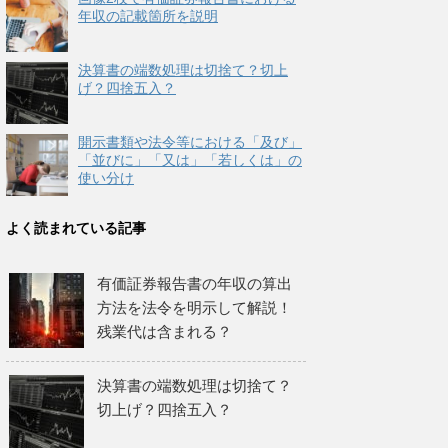
年収の記載箇所を説明
決算書の端数処理は切捨て？切上
げ？四捨五入？
開示書類や法令等における「及び」
「並びに」「又は」「若しくは」の
使い分け
よく読まれている記事
有価証券報告書の年収の算出
方法を法令を明示して解説！
残業代は含まれる？
決算書の端数処理は切捨て？
切上げ？四捨五入？