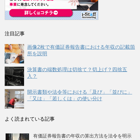
注目記事
画像2枚で有価証券報告書における年収の記載箇
所を説明
決算書の端数処理は切捨て？切上げ？四捨五
入？
開示書類や法令等における「及び」「並びに」
「又は」「若しくは」の使い分け
よく読まれている記事
有価証券報告書の年収の算出方法を法令を明示