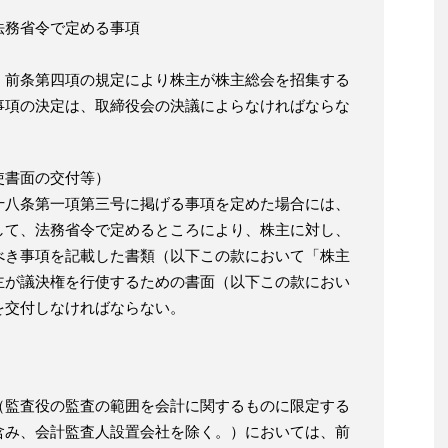
法務省令で定める事項
、前条第四項の規定により株主が株主総会を招集する
事項の決定は、取締役会の決議によらなければならな
使書面の交付等）
十八条第一項第三号に掲げる事項を定めた場合には、
して、法務省令で定めるところにより、株主に対し、
べき事項を記載した書類（以下この款において「株主
主が議決権を行使するための書面（以下この款におい
を交付しなければならない。
（監査役の監査の範囲を会計に関するものに限定する
含み、会計監査人設置会社を除く。）においては、前