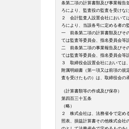
条第二項の計算書類及び事業報告
ろにより、監査役の監査を受けな
２ 会計監査人設置会社において
ろにより、当該各号に定める者の
一 前条第二項の計算書類及びそ
ては監査等委員会、指名委員会等
二 前条第二項の事業報告及びそ
ては監査等委員会、指名委員会等
３ 取締役会設置会社においては
附属明細書（第一項又は前項の規
査を受けたもの）は、取締役会の
（計算書類等の作成及び保存）
第四百三十五条
（略）
２ 株式会社は、法務省令で定め
照表、損益計算書その他株式会社
のとして法務省令で定めるものを