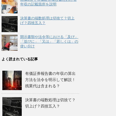
年収の記載箇所を説明
決算書の端数処理は切捨て？切上
げ？四捨五入？
開示書類や法令等における「及び」
「並びに」「又は」「若しくは」の
使い分け
よく読まれている記事
有価証券報告書の年収の算出
方法を法令を明示して解説！
残業代は含まれる？
決算書の端数処理は切捨て？
切上げ？四捨五入？