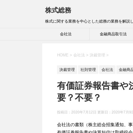
株式総務
株式に関する業務を中心とした総務の業務を解説
会社法
金融商品取引法
HOME
>
会社法
>
決裁管理
>
決裁管理
社則管理
会社法
金融商
有価証券報告書や
要？不要？
投稿日：2020年7月12日 更新日：
2020年7月9
会社法の書類（株主総会招集通知、事
有価証券報告書や決算短信は取締役会