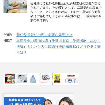
会社法にて社外取締役及び社外監査役の定義が定め
られています。 その要件として、二親等内の親族で
ないこと、という条件がありますが、具体的な対象
者はご存じでしょうか？ 当記事では、二親等内の親
族の具体的な …
PREV
新任役員就任の際に必要な書類は？
NEXT
取締役会の書面決議（決議の省略、決議省略、みなし
決議）をしたときに取締役会の議事録はどう作る？雛
形は？