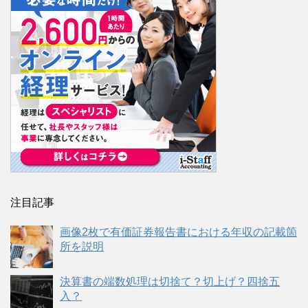
注目記事
画像2枚で有価証券報告書における年収の記載箇
所を説明
決算書の端数処理は切捨て？切上げ？四捨五
入？