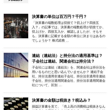
決算書の単位は百万円？千円？
「決算書の端数処理は切捨て？切上げ？四捨五
入？」の記事では、決算書の端数処理が切捨てか、
切上げか、四捨五入か、確認しましたが、そもそ
も、決算書に記載する金額の単位に決まりはあるの
でしょうか？ 株式総務 …
連結（連結法）と持分法の適用基準は？
子会社は連結、関連会社は持分法？
子会社には連結（連結法）を、関連会社は持分法を
用いるものだと思い込んでいませんか？ 連結子会
社、持分法適用非連結子会社、持分法非適用非連結
子会社、持分法適用関連会社、持分法非適用関連会
社について、区別 …
決算書の金額は税抜き？税込み？
損益計算書を見て、「売上高の消費税は税抜きなん