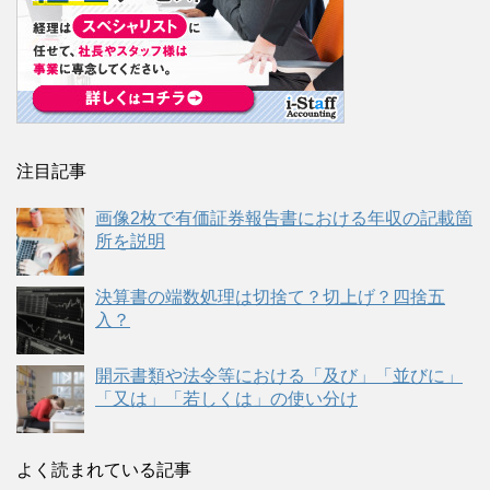
注目記事
画像2枚で有価証券報告書における年収の記載箇
所を説明
決算書の端数処理は切捨て？切上げ？四捨五
入？
開示書類や法令等における「及び」「並びに」
「又は」「若しくは」の使い分け
よく読まれている記事