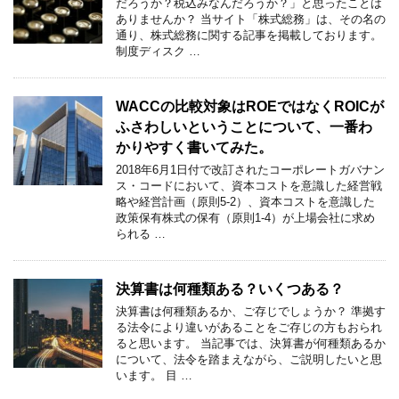
だろうか？税込みなんだろうか？」と思ったことは
ありませんか？ 当サイト「株式総務」は、その名の
通り、株式総務に関する記事を掲載しております。
制度ディスク …
WACCの比較対象はROEではなくROICが
ふさわしいということについて、一番わ
かりやすく書いてみた。
2018年6月1日付で改訂されたコーポレートガバナン
ス・コードにおいて、資本コストを意識した経営戦
略や経営計画（原則5-2）、資本コストを意識した
政策保有株式の保有（原則1-4）が上場会社に求め
られる …
決算書は何種類ある？いくつある？
決算書は何種類あるか、ご存じでしょうか？ 準拠す
る法令により違いがあることをご存じの方もおられ
ると思います。 当記事では、決算書が何種類あるか
について、法令を踏まえながら、ご説明したいと思
います。 目 …